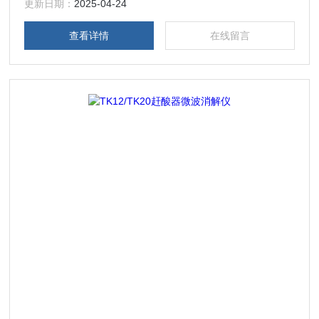
速率及保温功率匹配，温度控制的稳定性和率高。
更新日期：
2025-04-24
查看详情
在线留言