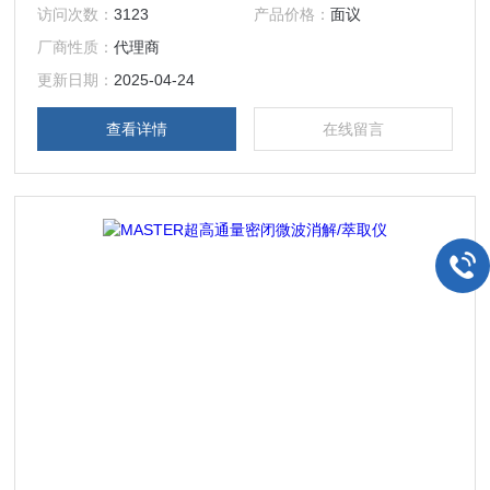
出，垂直定向泄压消解罐（CN 102901663 B），采用安全泄
访问次数：
3123
产品价格：
面议
压片，实现定量安全泄压的同时，提高了样品的消解能力；同
厂商性质：
代理商
时，多种安全机制保障实验人员的操作安全。
更新日期：
2025-04-24
查看详情
在线留言