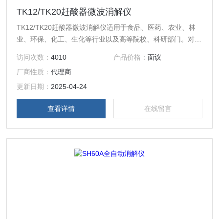
TK12/TK20赶酸器微波消解仪
TK12/TK20赶酸器微波消解仪适用于食品、医药、农业、林
业、环保、化工、生化等行业以及高等院校、科研部门。对土
壤、饲料、植株、种子、矿石等化学分析之前的样品、消解、
访问次数：
4010
产品价格：
面议
赶酸处理。同时可配套海能TANK系列微波消解仪的赶酸处
厂商性质：
代理商
理。
更新日期：
2025-04-24
查看详情
在线留言