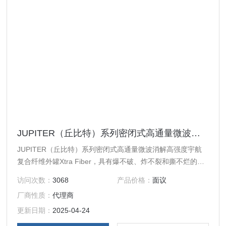
JUPITER（丘比特）系列密闭式高通量微波消解
JUPITER（丘比特）系列密闭式高通量微波消解高强度宇航
复合纤维外罐Xtra Fiber，具有爆不破、炸不裂和撕不烂的特
点，其在耐压、防腐等方面的综合性能，优于传统的PEEK材
访问次数：
3068
产品价格：
面议
质外罐。PFA喷涂将复合纤维包裹，耐腐蚀性能（尤其在外罐
厂商性质：
代理商
边缘处的防护能力）。耐压强度可达70MPa（约
10000psi），耐温600℃，使用者在情况下的操作安全。
更新日期：
2025-04-24