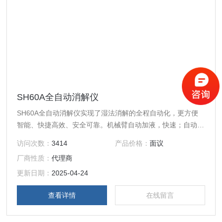
SH60A全自动消解仪
SH60A全自动消解仪实现了湿法消解的全程自动化，更方便
智能、快捷高效、安全可靠。机械臂自动加液，快速；自动升
降和无级变速摇匀系统，能够使样品和试剂充分摇匀；消解、
访问次数：
3414
产品价格：
面议
赶酸等过程自动控制，控温，消解均匀性高；自动冷却定容，
厂商性质：
代理商
直接上机检测。大程度解放人力，减少实验人员机械性的重复
劳动，远离高温、酸雾等恶劣条件。
更新日期：
2025-04-24
查看详情
在线留言