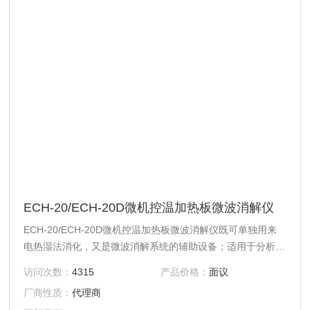
ECH-20/ECH-20D微机控温加热板微波消解仪
ECH-20/ECH-20D微机控温加热板微波消解仪既可单独用来
电热湿法消化，又是微波消解系统的辅助设备；适用于分析试
样取样量大、化学反应强烈和含有机溶剂及未知成分的样品在
访问次数：
4315
产品价格：
面议
密闭微波消解前的预加热处理，还可用于微波消解完成后的赶
厂商性质：
代理商
酸任务。单片微机控温和定时，程序升温自动调整和控制升温