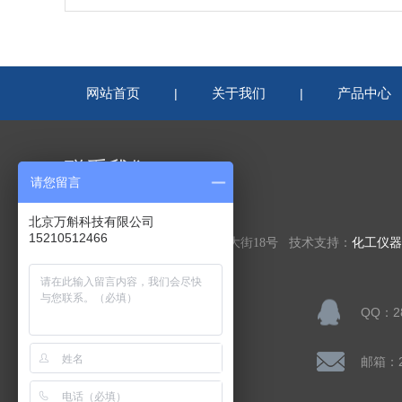
网站首页
关于我们
产品中心
|
|
联系我们
请您留言
北京万斛科技有限公司
北京万斛科技有限公司
15210512466
公司地址：北京市房山区凯旋大街18号 技术支持：
化工仪器
联系人：陈先生
QQ：28
公司传真：
邮箱：28