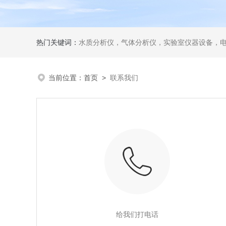
热门关键词：
水质分析仪，气体分析仪，实验室仪器设备，
当前位置：
首页
>
联系我们
给我们打电话