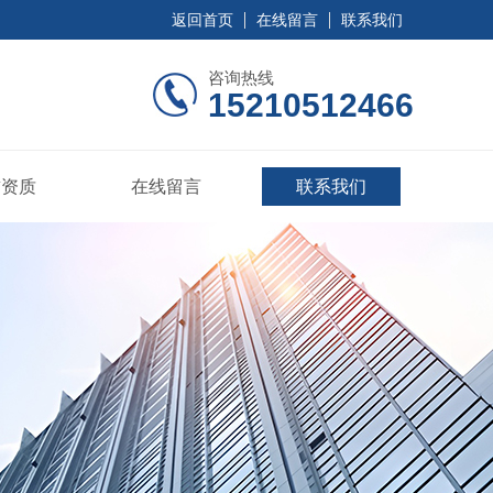
返回首页
在线留言
联系我们
咨询热线
15210512466
誉资质
在线留言
联系我们