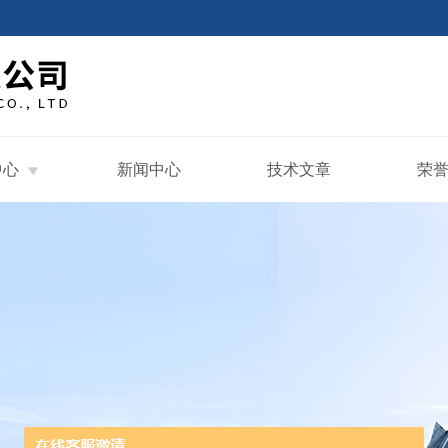
中心
新闻中心
技术文章
荣