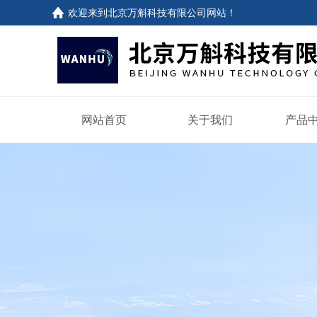
欢迎来到
北京万斛科技有限公司网站
！
网站首页
关于我们
产品