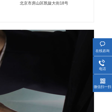
北京市房山区凯旋大街18号
在线咨询
电话
微信扫一扫