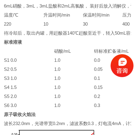
6mL硝酸，3mL，3mL盐酸和2mL高氯酸， 装好后放入消解仪
温度/℃
升温时间/min
保温时间/min
压力/p
220
10
30
400
待冷却后，取出内罐，用赶酸器140℃赶酸至近干，转入50mL容
标准溶液
硝酸/mL
锌标准贮备液/mL
S1 0.0
1.0
0.0
S2 0.5
1.0
0.05
S3 1.0
1.0
0.1
S4 1.5
1.0
0.15
S5 2.0
1.0
0.2
S6 3.0
1.0
0.3
原子吸收火焰法
波长232.0nm，光谱带宽0.2nm，滤波系数0.3，灯电流4mA，