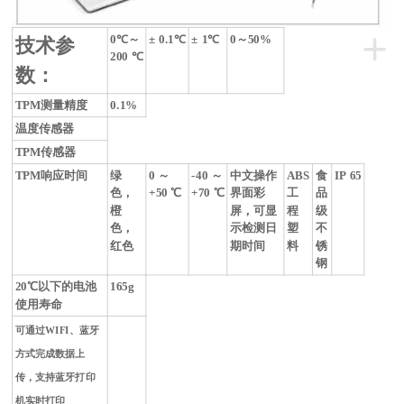
+
0
℃
～
± 0.1
℃
± 1
℃
0
～
50%
技术参
200
℃
数：
TPM
测量精度
0.1%
温度传感器
TPM
传感器
TPM
响应时间
绿
0
～
-40
～
中文操作
ABS
食
IP 65
色，
+50
℃
+70
℃
界面彩
工
品
橙
屏，可显
程
级
色，
示检测日
塑
不
红色
期时间
料
锈
钢
20
℃
以下的电池
165g
使用寿命
可通过WIFI、蓝牙
方式完成数据上
传，支持蓝牙打印
机实时打印