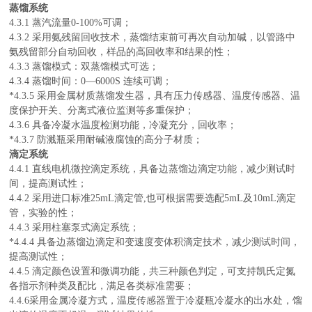
蒸馏系统
4.3.1 蒸汽流量0-100%可调；
4.3.2 采用氨残留回收技术，蒸馏结束前可再次自动加碱，以管路中
氨残留部分自动回收，样品的高回收率和结果的性；
4.3.3 蒸馏模式：双蒸馏模式可选；
4.3.4 蒸馏时间：0—6000S 连续可调；
*4.3.5 采用金属材质蒸馏发生器，具有压力传感器、温度传感器、温
度保护开关、分离式液位监测等多重保护；
4.3.6 具备冷凝水温度检测功能，冷凝充分，回收率；
*4.3.7
防溅瓶采用耐碱液腐蚀的高分子材质；
滴定系统
4.4.1 直线电机微控滴定系统，具备边蒸馏边滴定功能，减少测试时
间，提高测试性；
4.4.2 采用进口标准25mL滴定管,也可根据需要选配5mL及10mL滴定
管，实验的性；
4.4.3 采用柱塞泵式滴定系统
；
*4.4.4 具备边蒸馏边滴定和变速度变体积滴定技术，减少测试时间，
提高测试性；
4.4.5 滴定颜色设置和微调功能，共
三种颜色判定，可支持凯氏定氮
各指示剂种类及配比，满足各类标准需要
；
4.4.6采用金属冷凝方式，温度传感器置于冷凝瓶冷凝水的出水处，馏