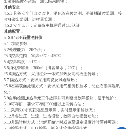
出液的温度不超温，测试结果的性；
其他安全
4.5.1
具备安全门自动监测、消化管在位监测、溶液桶液位监测、接
收杯溢出监测、进样器监测
；
4.5.2 安全认证：定氮仪主机需通过CE 认证；
其他配置：
5.
SH420F石墨消解仪
5.1. 功能参数
5.2
处理能力：20个/批；
*
5.3控温范围：室温+5℃
～
450℃；
5.4控温精度：±1℃；
5.5消化管容量：
300ml（满容量水，20℃）；
*
5.6加热方式：采用红外一体式加热及高纯石墨传导；
5.7 隔热方式：要求采用陶瓷及风道隔热；
*
5.8石墨表面处理方式：要求采用气相沉积技术，防止石墨高温氧
化；
5.9自动检测加热单元工作故障并可判断出故障模块，便于维护；
5.10可存贮：要求可存贮500组以上消解方法；
5.11采用5.6寸真彩液晶显示屏，实时显示消解状态；
5.12具备过压、过流、过热报警，故障自动报警功能；
5.13升温计时方式：消解开始计时或达至设定温度计时两种可选；
5.14控温方式：PID 控温；嵌入式软件控温技术。