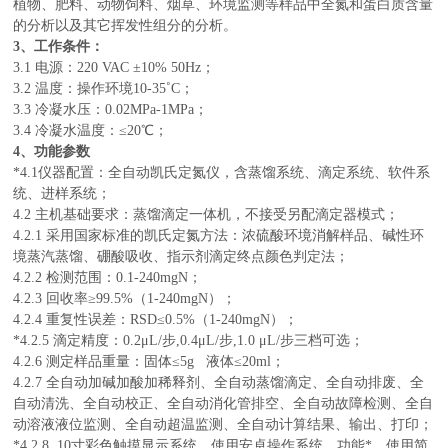
植物、肥料、动物饲料、烟草、
环境监测
等样品中全氮和蛋白质含量
的
分析以及其它挥发性组分的分析。
3、工作条件：
3.1 电源：220 VAC ±10% 50Hz；
3.2 温度：操作环境10-35˚C；
3.3 冷凝水压：0.02MPa-1MPa；
3.4 冷凝水温度：≤20℃；
4、功能参数
*4.1仪器配置：全自动凯氏定氮仪，含蒸馏系统、滴定系统、软件系
统、进样系统；
4.2 主机基础要求：蒸馏滴定一体机，不接受另配滴定器模式；
4.2.1 采用国家标准的凯氏
定氮方法：浓硫酸环境消解样品、碱性环
境蒸汽蒸馏、硼酸吸收、指示剂滴定终点颜色判定法；
4.2.2 检测范围：0.1-240mgN；
4.2.3 回收率≥99.5%（1-240mgN）；
4.2.4 重复性误差：RSD≤0.5%（1-240mgN）；
*4.2.5 滴定精度：0.2μL/步,0.4μL/步,1.0 μL/步三档可选；
4.2.6 测定样品重量：固体≤5g 液体≤20ml；
4.2.7 全自动加碱加酸加稀释剂、全自动蒸馏滴定、
全自动排废、全
自动清洗、全自动校正、全自动消化管排空、全自动故障检测、全自
动溶液液位监测、全自动超温监测、全自动计算结果、输出、打印；
*4.2.8
10寸彩色触摸显示系统，使用安卓操作系统，功能*，使用简