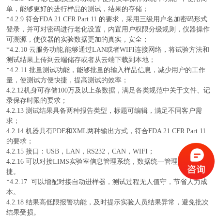
单，能够更好的进行样品的测试，结果的存储；
*4.2.9 符合FDA 21 CFR Part 11 的要求，
采用三级用户名加密码形式
登录，并可对密码进行老化设置，内置用户权限分级规则，仪器操作
可溯源，使仪器的实验数据更加的真实，安全；
*4.2.10
云服务功能,能够通过LAN或者WIFI连接网络，将试验方法和
测试结果上传到云端储存或者从云端下载到本地；
*4.2.11 批量测试功能，能够批量的输入样品信息，减少用户的工作
量，使测试方便快捷，提高测试的效率；
4.2.12机身可存储
100万及以上条数据，满足各类规范中关于文件、记
录保存时限的要求；
4.2.13 测试结果具备两种报告类型，标题可编辑，满足不同客户需
求；
4.2.14 机器具有PDF和XML两种输出方式，
符合FDA 21 CFR Part 11
的要求；
4.2.15 接口：USB，LAN，RS232，CAN，WIFI；
4.2.16 可以对接LIMS实验室信息管理系统，数据统一管理，方便快
捷。
*
4.2.17 可以增配对接自动进样器，测试过程无人值守，节省人力成
本。
4.2.18 结果高低限报警功能，及时提示实验人员结果异常，避免批次
结果受损。