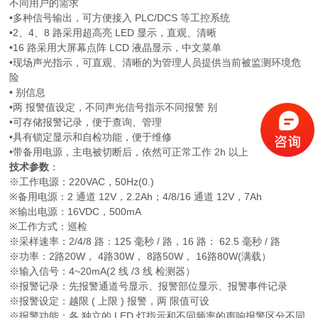
不同用户的需求
•多种信号输出，可方便接入 PLC/DCS 等工控系统
•2、4、8 路采用超高亮 LED 显示，直观、清晰
•16 路采用大屏幕点阵 LCD 液晶显示，中文菜单
•现场声光指示，可直观、清晰的为管理人员提供当前被监测环境危
险
• 别信息
•两 报警值设定，不同声光信号指示不同报警 别
•可存储报警记录，便于查询、管理
•具有锁定显示和自检功能，便于维修
•带备用电源，主电被切断后，依然可正常工作 2h 以上
技术参数
：
※工作电源：220VAC，50Hz(0.)
※备用电源：2 通道 12V，2.2Ah；4/8/16 通道 12V，7Ah
※输出电源：16VDC，500mA
※工作方式：巡检
※采样速率：2/4/8 路：125 毫秒 / 路，16 路： 62.5 毫秒 / 路
※功率：2路20W， 4路30W， 8路50W， 16路80W(满载）
※输入信号：4~20mA(2 线 /3 线 检测器）
※报警记录：先报警通道号显示、报警部位显示、报警事件记录
※报警设定：越限 ( 上限 ) 报警，两 限值可设
※报警功能：各 独立的 LED 灯指示和不同频率的声响报警区分不同