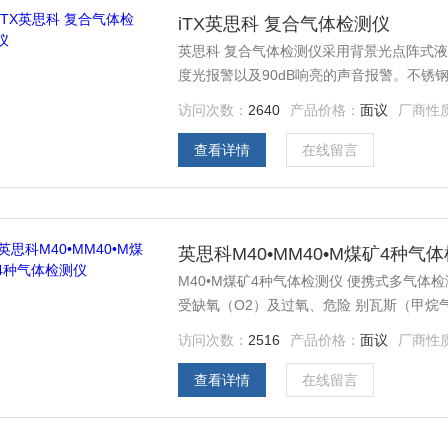
iTX英思科 复合气体检测仪
英思科 复合气体检测仪采用背景光点阵式
度光报警以及90dB响亮的声音报警。不锈
访问次数：
2640
产品价格：
面议
厂商性
查看详情
在线留言
英思科M40•MM40•M煤矿4种气
M40•M煤矿4种气体检测仪 便携式多气
受缺氧（O2）及过氧、危险 别瓦斯（甲烷气体CH4）、有毒气体氧化碳 （CO） 、硫化氢（H2S）
的危害。该仪器已获中国煤安标志（MA）
访问次数：
2516
产品价格：
面议
厂商性
查看详情
在线留言