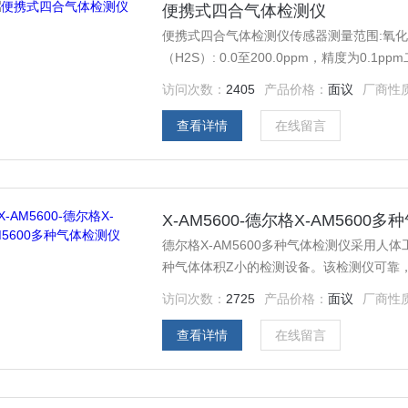
便携式四合气体检测仪
便携式四合气体检测仪传感器测量范围:氧化碳 （C
（H2S）: 0.0至200.0ppm，精度为0.1pp
化硫 （SO2）: 0.0至150.0ppm，精度为0.
访问次数：
2405
产品价格：
面议
厂商性
查看详情
在线留言
X-AM5600-德尔格X-AM5600
德尔格X-AM5600多种气体检测仪采用人
种气体体积Z小的检测设备。该检测仪可靠
及有毒有害气体，是理想的个人防护设备。 小巧
访问次数：
2725
产品价格：
面议
厂商性
为苛刻的工业环境而设计。其防水防尘等 高达IP67，并配有体化抗腐蚀橡胶罩，即使在恶劣环境中仍
可保持Z佳性能
查看详情
在线留言