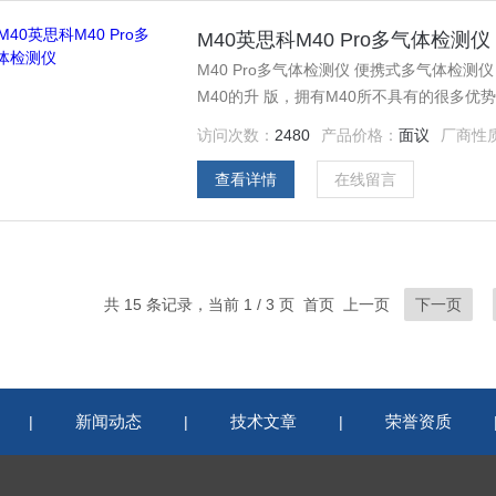
M40英思科M40 Pro多气体检测仪
M40 Pro多气体检测仪 便携式多气体检
M40的升 版，拥有M40所不具有的很多优势。M40 Pro可同时检测可燃气，氧气，氧化碳和硫化氢。
智能传感器 采用代工业 传感器、配备超高运算效率CPU芯片、具有温湿度补偿、可提高线性度、具
访问次数：
2480
产品价格：
面议
厂商性
有自我保护功能、避免高浓度气体伤害、从
查看详情
在线留言
共 15 条记录，当前 1 / 3 页 首页 上一页
下一页
新闻动态
技术文章
荣誉资质
|
|
|