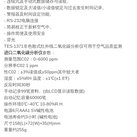
-.连续式及手动式数据储存与读取。
-.数据锁定及大读值/小读值锁定与过去发生时间记录。
-.警报器及时间设定功能。
-.RS-232电脑连接
-.简易校正于新鲜空气中。
-.操作简便及使用安全
-.背光
TES-1371非色散式红外线二氧化碳分析仪可用于空气品质监测
进口二氧化碳分析仪
参数：
测量范围C02：0~6000 ppm
分辨率C02:1 ppm
性C02：±3%读值或±50ppm其中较大者
湿度：±5%RH 温度：±1℃(±1.8℉)
反应时间30秒
手动记录99笔资料。(由LCD显示读取数据)
自动记忆容量60000笔
操作环境0℃~40℃ 10-80%R.H.
电源6只AAA1.5V碱性电池
电池寿命约3小时 (碱性电池)
尺寸158(L)×72(W)×35(H)mm
重量约255g