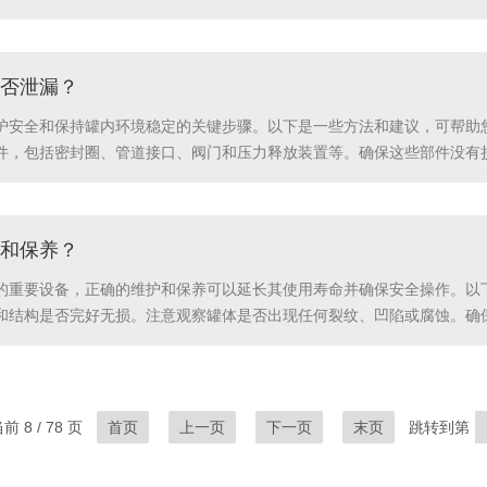
细检查液氮罐的外观，确保没有明显的裂缝、磨损或腐蚀迹象。同时，确认
于监...
否泄漏？
护安全和保持罐内环境稳定的关键步骤。以下是一些方法和建议，可帮助您
件，包括密封圈、管道接口、阀门和压力释放装置等。确保这些部件没有
2.使用泄漏检测仪器：使用专业的泄漏检测仪器，如气体探测器或泄漏探
有泄漏...
和保养？
的重要设备，正确的维护和保养可以延长其使用寿命并确保安全操作。以下
和结构是否完好无损。注意观察罐体是否出现任何裂纹、凹陷或腐蚀。确保
污垢和杂质。使用温和的清洁剂和软布，避免使用带有磨粒的清洁剂来防
罐内的液...
 8 / 78 页
首页
上一页
下一页
末页
跳转到第