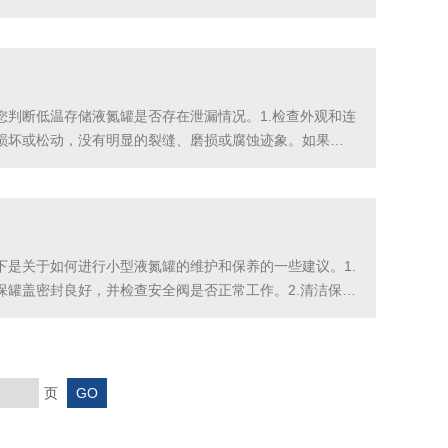
罐体密封圈完好无损，并且连接件紧固。2.检查液位显示
判断低温存储液氮罐是否存在泄漏情况。1.检查外观和连
损坏或松动，没有明显的裂缝、磨损或腐蚀迹象。如果发
测剂等，可以快速、准确地检测设备是否存在泄漏。将泄漏
是关于如何进行小型液氮罐的维护和保养的一些建议。1.
罐盖密封良好，并检查安全阀是否正常工作。2.清洁保
止划伤罐体。清洗后，务必仔细擦干液氮罐以避免冷凝水
页