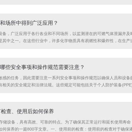
呈现出持续增长的趋势。特别是在新能源、环保、高科技等领域，对液氮罐
高。例...
和场所中得到广泛应用？
设备，广泛应用于各行各业和不同场所，以监测潜在的可燃气体泄漏并及
是其中之一。在这些行业中，许多化学物质具有易燃性和爆炸性，在生产
在可燃气体，并能够及时采取适当的控制措施来防止事故发生。第二，油
发性和易爆性物质...
哪些安全事项和操作规范需要注意？
敏感的任务，因此需要注意一系列安全事项和操作规范以确保人员和设备
有相关的安全规定和法律法规。这些规定可能包括关于个人防护装备(PP
限度地保障自身和他人的安全。其次，正确穿戴适当的个人防护装备(PP
害气...
何检查、使用后如何保养
温存储设备，具有高效、可靠的特点。为了确保其正常运行和延长使用寿
如何保养的一篇800字文章。一、使用前的检查：使用前的检查对于确保