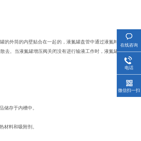
氮罐的外筒的内壁贴合在一起的，液氮罐盘管中通过液氮时
在线咨询
的散去。当液氮罐增压阀关闭没有进行输液工作时，液氮罐
。
电话
微信扫一扫
样品储存于内槽中。
绝热材料和吸附剂。