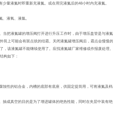
有少量液氮时即重新充液氮。或在用完液氮后的48小时内充液氮。
液氮、液氧、液氩。
象。当把液氮罐的增压阀打开进行升压工作时，由于增压盘管是与液
外筒上可能会有斑点状的结霜。关闭液氮罐增压阀后，霜点会慢慢
了，该液氮罐不能继续使用了。应找液氮罐厂家维修或作报废处理
结构如下：
耐腐蚀性的铝合金，内槽的底部有底座，供固定提筒用，可将液氮及
态。抽成真空的目的是为了增进罐体的绝热性能，同时在夹层中装有