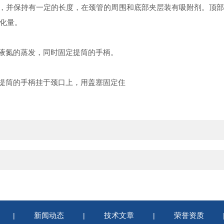
接，并保持有一定的长度，在颈管的周围和底部夹层装有吸附剂。顶
化量。
止液氮的蒸发，同时固定提筒的手柄。
。提筒的手柄挂于颈口上，用盖塞固定住
新闻动态
技术文章
荣誉资质
|
|
|