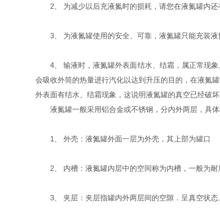
2、 为减少以后充液氮时的损耗，请您在液氮罐内还
3、 为液氮罐使用的安全、可靠，液氮罐只能充装
4、 输液时，液氮罐外表面结水、结霜，属正常现
会吸收外筒的热量进行汽化以达到升压的目的，在液氮罐
外表面有结水、结霜现象，这说明液氮罐的真空已经破坏
液氮罐一般采用铝合金或不锈钢，分内外两层，具体
1、 外壳：液氮罐外面一层为外壳，其上部为罐口
2、 内槽：液氮罐内层中的空间称为内槽，一般为
3、 夹层：夹层指罐内外两层间的空隙．呈真空状