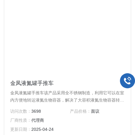
金凤液氮罐手推车
金凤液氮罐手推车该产品采用全不锈钢制造，利用它可以在室
内方便地转运液氮生物容器，解决了大容积液氮生物容器转运
困难的问题。同时，可以方便地将其手推把拆换成翻转架部
访问次数：
3698
产品价格：
面议
件，达到辅助人工倾倒容器中液氮的目的。
厂商性质：
代理商
更新日期：
2025-04-24