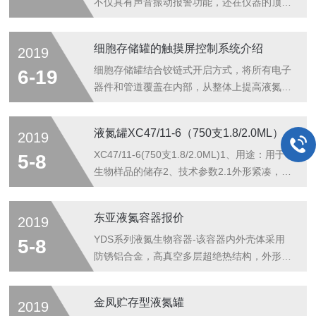
不仅具有声音振动报警功能，还在仪器的顶端
和底端提供360°可视光报警。报警限值可由
用户通过德尔格软件依据企业和当地标准设
细胞存储罐的触摸屏控制系统介绍
2019
定。2.数据存储：德尔格Pac3500氧化碳检测
仪可以记录包含日期和时间在内的60个事
细胞存储罐结合铰链式开启方式，将所有电子
6-19
件，可匹配红外接口和数据线连接电脑。典型
器件和管道覆盖在内部，从整体上提高液氮罐
事件例如开/关机，气体和电池报警，模式错
的安全性和可靠性，方便后续的维护和检修。
误，配置改，新鲜空气标定和功能测试都可以
细胞存储罐的触摸屏控制系统：1.每4小时新
液氮罐XC47/11-6（750支1.8/2.0ML）
2019
被下载，打印和存储。3.微型传感器技术：配
次数据，可存储30,000个信息，存储时间长
备了微型德尔格XXS传感器技术，德尔格
达10年2.多安全系统，可设置十个用户密码和
XC47/11-6(750支1.8/2.0ML)1、用途：用于
5-8
Pac3500专为个人便携...
四个安全别3.有键除雾功能4.声光警报功能：
生物样品的储存2、技术参数2.1外形紧凑，可
低/高液位警报、低/高温警报、液氮添加时间
储存样品不少于750个2.2采用真空绝热材
警报、热气旁路警报、温度校准警报、低电量
料，温度均性，确保所有样品的储存温度都低
东亚液氮容器报价
2019
警报、电源故障警报、罐盖打开警报、设置时
于－180℃*2.3工作液氮容量:47.4升*2.4液氮
间超出预定范围警报5.配有远程监控报警接口
静态蒸发速率:0.39升/天*2.5静态保存期：76
YDS系列液氮生物容器-该容器内外壳体采用
5-8
和通讯接口（电脑同时管...
天*2.6每个液氮罐标配6个5层冻存管架*2.7液
防锈铝合金，高真空多层超绝热结构，外形精
氮罐罐口内径：127MM*2.8罐子共高度：
美，重量轻，液氮保存时间长，使用于静置室
673MM*2.9罐子外径：508MM*2.10罐子空
内长时间保存活性生物材料型号容积（L）口
金凤贮存型液氮罐
2019
重：19KG*2.11满重：54.4...
径（MM）静态液氮保存天数（天）附件出厂