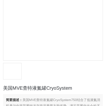
美国MVE查特液氮罐CryoSystem
简要描述：
美国MVE查特液氮罐CryoSystem750结合了低液氮消
耗量与中等范围的冻存管容量两方面优势，满足范围内当今的不