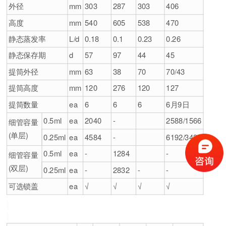
外径
mm
303
287
303
406
高度
mm
540
605
538
470
静态蒸发率
L/d
0.18
0.1
0.23
0.26
静态保存期
d
57
97
44
45
提筒外径
mm
63
38
70
70/43
提筒高度
mm
120
276
120
127
提筒数量
ea
6
6
6
6月9日
0.5ml
ea
2040
-
2588/1566
细管容量
(单层)
0.25ml
ea
4584
-
6192/3438
0.5ml
ea
-
1284
-
细管容量
(双层)
0.25ml
ea
-
2832
-
-
可选锁盖
ea
√
√
√
√