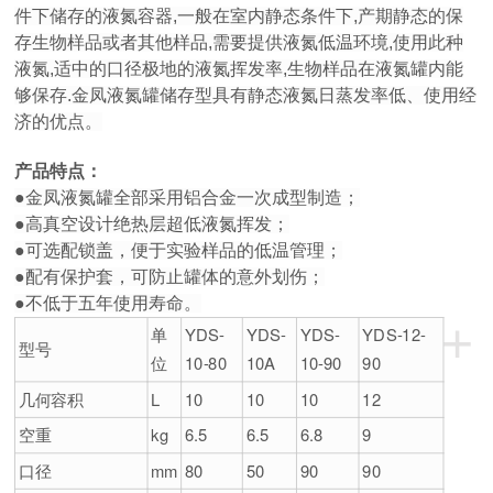
件下储存的液氮容器,一般在室内静态条件下,产期静态的保
存生物样品或者其他样品,需要提供液氮低温环境,使用此种
液氮,适中的口径极地的液氮挥发率,生物样品在液氮罐内能
够保存.金凤液氮罐储存型具有静态液氮日蒸发率低、使用经
济的优点。
产品特点：
●金凤液氮罐全部采用铝合金一次成型制造；
●高真空设计绝热层超低液氮挥发；
●可选配锁盖，便于实验样品的低温管理；
●配有保护套，可防止罐体的意外划伤；
●不低于五年使用寿命。
+
单
YDS-
YDS-
YDS-
YDS-12-
型号
位
10-80
10A
10-90
90
几何容积
L
10
10
10
12
空重
kg
6.5
6.5
6.8
9
口径
mm
80
50
90
90