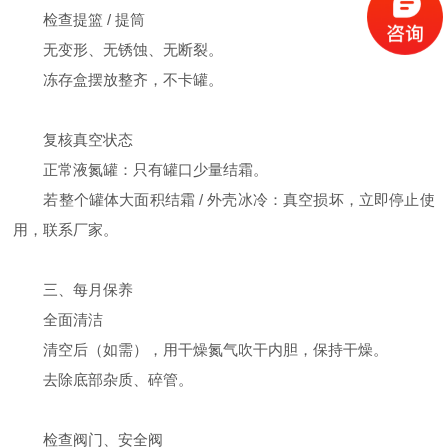
检查提篮 / 提筒
无变形、无锈蚀、无断裂。
冻存盒摆放整齐，不卡罐。
复核真空状态
正常液氮罐：只有罐口少量结霜。
若整个罐体大面积结霜 / 外壳冰冷：真空损坏，立即停止使
用，联系厂家。
三、每月保养
全面清洁
清空后（如需），用干燥氮气吹干内胆，保持干燥。
去除底部杂质、碎管。
检查阀门、安全阀