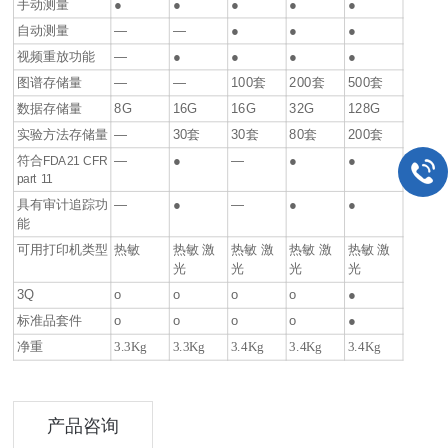
手动测量
●
●
●
●
●
自动测量
—
—
●
●
●
视频重放功能
—
●
●
●
●
图谱存储量
—
—
100
套
200
套
500
套
数据存储量
8G
16G
16G
32G
128G
实验方法存储量
—
30
套
30
套
80
套
200
套
符合
—
●
—
●
●
FDA21 CFR
part 11
具有审计追踪功
—
●
—
●
●
能
可用打印机类型
热敏
热敏 激
热敏 激
热敏 激
热敏 激
光
光
光
光
3Q
o
o
o
o
●
标准品套件
o
o
o
o
●
净重
3.3Kg
3.3Kg
3.4Kg
3.4Kg
3.4Kg
产品咨询