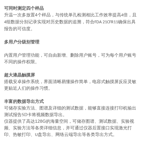
可同时测定四个样品
4
升温一次多放置
个样品，与传统单孔检测相比工作效率提高
倍，且
4
组数据分别记录实现对历史数据的追溯，符合
确保出具
4
FDA 21CFR11
报告的可信度。
多用户分级别管理
内置用户管理功能，可自由新增、删除用户账号，可为每个用户账号
不同的操作权限。
超大液晶触摸屏
搭载安卓操作系统，界面清晰易懂操作简单，电容式触摸屏反应灵敏
更贴近人们的操作习惯。
丰富的数据导出方式
可储存实验方法、图谱及详细的测试数据，能够直接连接打印机输出
测试报告SD卡将视频数据导出。
128G
仪器提供了高达
的海量空间，可储存图谱、测试数据、实验视
频、实验方法等各类详细信息，并可通过仪器后置接口实现激光打
印、热敏打印、
盘导出、网络云端导出等各类导出方式。
U