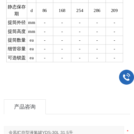
静态保存
d
86
168
254
286
209
期
提筒外径
mm
-
-
-
-
-
提筒高度
mm
-
-
-
-
-
提筒数量
ea
-
-
-
-
-
细管容量
ea
-
-
-
-
-
可选锁盖
ea
-
-
-
-
-
产品咨询