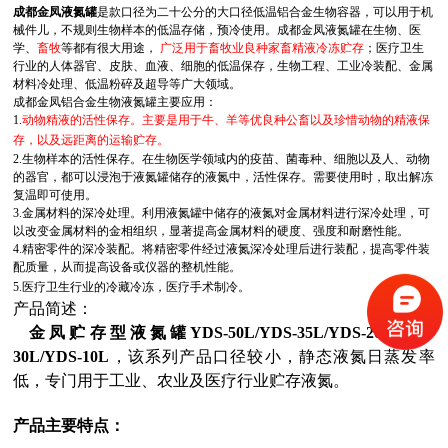
成都金凤液氮罐
是款口径为二十公分的大口径低温铝合金生物容器，可以用于机
械件儿，不规则生物样本的低温存储，预冷使用。成都金凤液氮罐在生物、医
学、
畜牧
等都有很大用途，
广泛用于畜牧业良种家畜精液冷冻贮存
；医疗卫生
行业的人体器官、皮肤、血液、细胞的低温保存，生物工程、工业冷装配、金属
材料冷处理、低温粉碎及超导等广大领域。
成都金凤铝合金生物液氮罐主要应用：
1.
动物精液的活性保存。主要是用于牛、羊等优良种公畜以及珍惜动物的精液保
存，以及远距离的运输贮存。
2.生物样本的活性保存。在生物医学领域内的疫苗、菌毒种、细胞以及人、动物
的器官，都可以浸泡于液氮罐储存的液氮中，活性保存。需要使用时，取出解冻
复温即可使用。
3.金属材料的深冷处理。利用液氮罐中储存的液氮对金属材料进行深冷处理，可
以改变金属材料的金相组织，显著提高金属材料的硬度、强度和耐磨性能。
4.精密零件的深冷装配。将精密零件经过液氮深冷处理后进行装配，提高零件装
配质量，从而提高设备或仪器的整机性能。
5.医疗卫生行业的冷藏冷冻，医疗手术制冷。
产品简述：
金凤贮存型液氮罐YDS-50L/YDS-35L/YDS-20L/YDS-
30L/YDS-10L
，该系列产品口径较小，静态液氮日蒸发率
低，专门用于工业、农业及医疗行业贮存液氮。
产品主要特点：