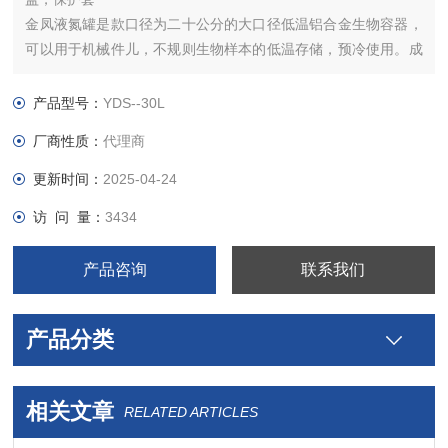
金凤液氮罐是款口径为二十公分的大口径低温铝合金生物容器，
可以用于机械件儿，不规则生物样本的低温存储，预冷使用。成
都金凤液氮罐在生物、医学、畜牧等都有很大用途， 广泛用于畜
牧业良种家畜精液冷冻贮存；医疗卫生行业的人体器官、皮肤、
产品型号：
YDS--30L
血液、细胞的低温保存，生物工程、工业冷装配、金属材料冷处
厂商性质：
代理商
理、低温粉碎及超导等广大领域。
更新时间：
2025-04-24
访 问 量：
3434
产品咨询
联系我们
产品分类
相关文章
RELATED ARTICLES