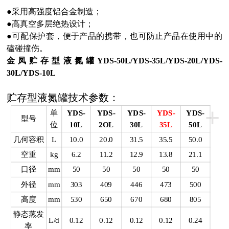
●采用高强度铝合金制造；
●高真空多层绝热设计；
●可配保护套，便于产品的携带，也可防止产品在使用中的
磕碰撞伤。
金凤贮存型液氮罐YDS-50L/YDS-35L/YDS-20L/YDS-
30L/YDS-10L
贮存型液氮罐技术参数：
+
单
YDS-
YDS-
YDS-
YDS-
YDS-
型号
位
10L
2OL
30L
35L
50L
几何容积
L
10.0
20.0
31.5
35.5
50.0
空重
kg
6.2
11.2
12.9
13.8
21.1
口径
mm
50
50
50
50
50
外径
mm
303
409
446
473
500
高度
mm
530
650
670
680
805
静态蒸发
L/d
0.12
0.12
0.12
0.12
0.24
率