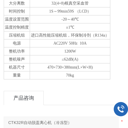
大分离数
32
(4×
8
)
根真空采血管
时间控制
1S
～99min
59S （LCD）
温度设置范围
-20
～
40℃
温度控制精度
±1℃
压缩机组
进口高性能压缩机组，环保制冷剂（R134a）
电源
A
C
220V 50Hz
10
A
整机功率
1200W
整机噪声
≤
6
2
dB(A)
机器尺寸
470×
73
0×3
8
0mm(L×W×H)
重量
70kg
产品咨询