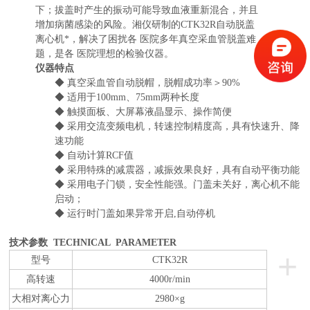
下；拔盖时产生的振动可能导致血液重新混合，并且
增加病菌感染的风险。湘仪研制的CTK32R自动脱盖
离心机*，解决了困扰各 医院多年真空采血管脱盖难
题，是各 医院理想的检验仪器。
仪器特点
◆
真空采血管自动脱帽，脱帽成功率＞90%
◆
适用于100mm、75mm两种长度
◆
触摸面板、大屏幕液晶显示、操作简便
◆
采用交流变频电机，转速控制精度高，具有快速升、降
速功能
◆
自动计算RCF值
◆
采用特殊的减震器，减振效果良好，具有自动平衡功能
◆
采用电子门锁，安全性能强。门盖未关好，离心机不能
启动；
◆
运行时门盖如果异常开启,自动停机
技术参数 TECHNICAL PARAMETER
+
型号
CTK32R
高转速
400
0r/min
大相对离心力
2980
×g