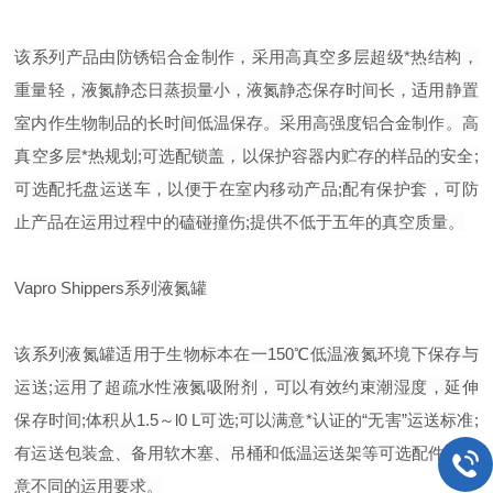
该系列产品由防锈铝合金制作，采用高真空多层超级*热结构，
重量轻，液氮静态日蒸损量小，液氮静态保存时间长，适用静置
室内作生物制品的长时间低温保存。采用高强度铝合金制作。高
真空多层*热规划;可选配锁盖，以保护容器内贮存的样品的安全;
可选配托盘运送车，以便于在室内移动产品;配有保护套，可防
止产品在运用过程中的磕碰撞伤;提供不低于五年的真空质量。
Vapro Shippers系列液氮罐
该系列液氮罐适用于生物标本在一150℃低温液氮环境下保存与
运送;运用了超疏水性液氮吸附剂，可以有效约束潮湿度，延伸
保存时间;体积从1.5～l0 L可选;可以满意*认证的“无害”运送标准;
有运送包装盒、备用软木塞、吊桶和低温运送架等可选配件，满
意不同的运用要求。