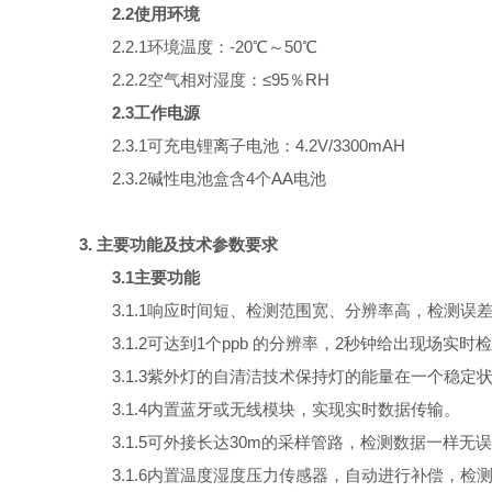
2.2使用环境
2.2.1环境温度：-20℃～50℃
2.2.2空气相对湿度：≤95％RH
2.3工作电源
2.3.1可充电锂离子电池：4.2V/3300mAH
2.3.2碱性电池盒含4个AA电池
3. 主要功能及技术参数要求
3.1主要功能
3.1.1响应时间短、检测范围宽、分辨率高，检测误
3.1.2可达到
1
个
ppb
的分辨率，
2
秒钟给出现场实时检
3.1.3紫外灯的自清洁技术保持灯的能量在一个稳定
3.1.4内置蓝牙或无线模块，实现实时数据传输。
3.1.5可外接长达
30m
的采样管路，检测数据一样无误
3.1.6内置温度湿度压力传感器，自动进行补偿，检