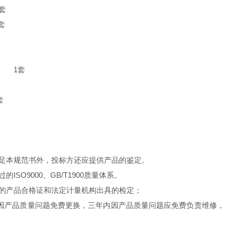
套
计） 1套
缆 1套
套
满足本规范书外，投标
方
还应提供产品的鉴定。
SO9000、GB/T1900质量体系。
的产品合格证和法定计量机构出具的检定；
内因产品质量问题免费更换，
三年
内因产品质量问题应免费负责维修，