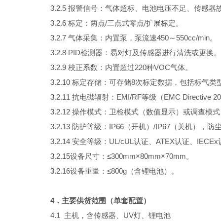
3.2.5 报警信号：气体超标、电池电压不足、传感
3.2.6 标定：两点/三点式零点/扩展标定。
3.2.7 气体采集：内置泵，泵流速450～550cc/min。
3.2.8 PID检测器：易对灯及传感器进行清洗或更换。
3.2.9 校正系数：内置超过220种VOC气体。
3.2.10 标定存储：可存储
8
次标定数据，包括标气类
3.2.11 抗电磁辐射：
EMI/RF
等级（
EMC Directive 2
3.2.12 操作模式：卫检模式（数值显示）或调查模
3.2.13 防护等级：IP66（开机）/IP67（关机），
3.2.14 安全等级：UL/cUL认证、ATEX认证、IECE
3.2.15设备尺寸：≤
300
mm
×80
mm
×70
mm
。
3.2.16设备重量：≤800
g
（含锂电池）。
4．主要供货范围（单套配置）
4.1 主机，含传感器、UV灯、锂电池