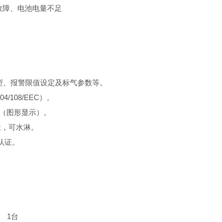
器故障、电池电量不足
型、报警限值设定及标气参数等。
004/108/EEC
）。
式（图形显示）。
防尘，可水淋。
x认证。
 1台