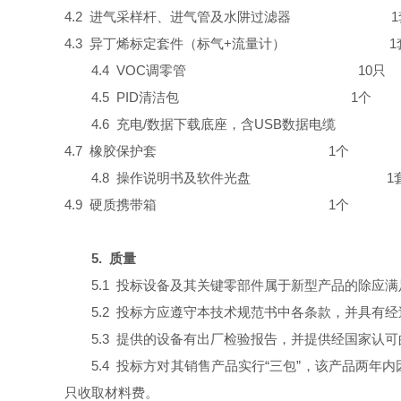
4.2 进气采样杆、进气管及水阱过滤器 1
4.3 异丁烯标定套件（标气+流量
4.4 VOC调零管 10只
4.5
PID
清洁包 1个
4.6 充电/数据下载底座，含USB数据电
4.7 橡胶保护套 1个
4.8 操作说明书及软件光盘 1
4.9 硬质携带箱 1个
5. 质量
5.1 投标设备及其关键零部件属于新型产品的除应
5.2 投标
方
应遵守本技术规范书中各条款，并具有经过的I
5.3
提供的设备有出厂检验报告，并提供经国家认可
5.4 投标
方
对其销售产品实行“三包”，该产品两年
只收取材料费。