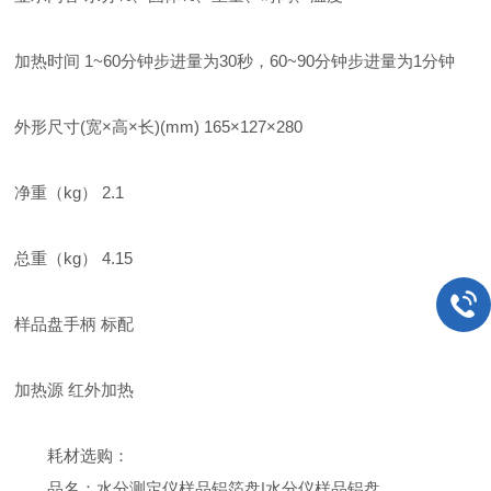
加热时间 1~60分钟步进量为30秒，60~90分钟步进量为1分钟
外形尺寸(宽×高×长)(mm) 165×127×280
净重（kg） 2.1
总重（kg） 4.15
样品盘手柄 标配
加热源 红外加热
耗材选购：
品名：水分测定仪样品铝箔盘|水分仪样品铝盘