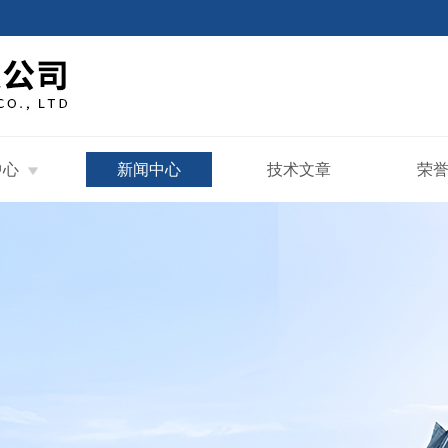
中心
新闻中心
技术文章
荣