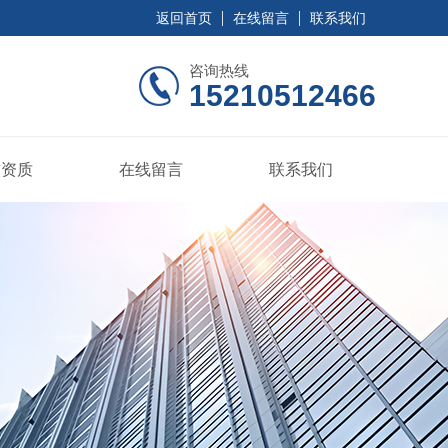
返回首页
在线留言
联系我们
咨询热线
15210512466
誉资质
在线留言
联系我们