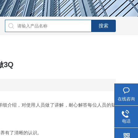
3Q
在线咨询
详细介绍，对使用人员做了讲解，耐心解答每位人员的疑
电话
保养有了清晰的认识。