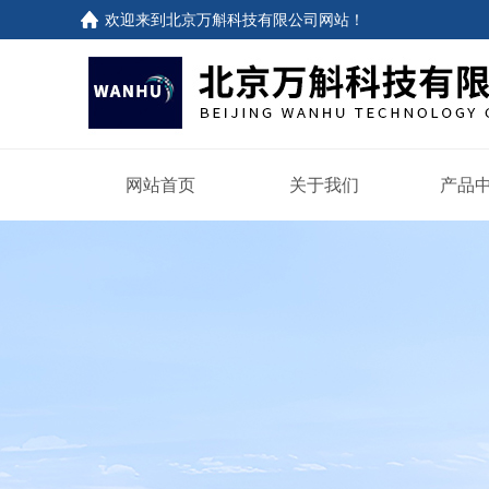
欢迎来到
北京万斛科技有限公司网站
！
网站首页
关于我们
产品