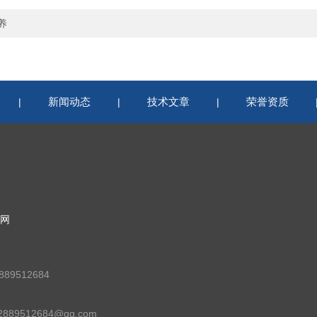
养
新闻动态
技术文章
荣誉资质
|
|
|
网
89512684
89512684@qq.com