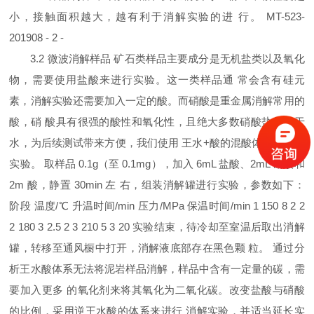
小，接触面积越大，越有利于消解实验的进 行。 MT-523-
201908 - 2 -
3.2 微波消解样品 矿石类样品主要成分是无机盐类以及氧化
物，需要使用盐酸来进行实验。这一类样品通 常会含有硅元
素，消解实验还需要加入一定的酸。而硝酸是重金属消解常用的
酸，硝 酸具有很强的酸性和氧化性，且绝大多数硝酸盐易溶于
水，为后续测试带来方便，我们使用 王水+酸的混酸体系来进行
实验。 取样品 0.1g（至 0.1mg），加入 6mL 盐酸、2mL 硝酸和
2m 酸，静置 30min 左 右，组装消解罐进行实验，参数如下：
阶段 温度/℃ 升温时间/min 压力/MPa 保温时间/min 1 150 8 2 2
2 180 3 2.5 2 3 210 5 3 20 实验结束，待冷却至室温后取出消解
罐，转移至通风橱中打开，消解液底部存在黑色颗 粒。 通过分
析王水酸体系无法将泥岩样品消解，样品中含有一定量的碳，需
要加入更多 的氧化剂来将其氧化为二氧化碳。改变盐酸与硝酸
的比例，采用逆王水酸的体系来进行 消解实验，并适当延长实