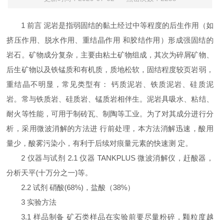
1 前言 泥岩是指弱固结的黏土经过中等程度的后生作用（如
挤压作用、脱水作用、重结晶作用 和胶结作用）形成强固结的
岩石。矿物成分复杂，主要由粘土矿物组成，其次为碎屑矿物、
后生矿物以及铁锰质和有机质，质地松软，固结程度较页岩弱，
重结晶不明显，常见类型有： 钙质泥岩、铁质泥岩、硅质泥
岩。常与铁质岩、硅质岩、锰质岩相伴生。泥岩具吸水、粘结、
耐火等性能，可用于制砖瓦、制陶等工业。为了对其成分进行分
析，采用微波消解的方法进 行前处理，本方法消解迅速，酸用
量少，酸雾污染小，有利于后续对痕量元素的快速测 定。
2 仪器与试剂 2.1 仪器 TANKPLUS 微波消解仪，赶酸器，
分析天平(十万分之一)等。
2.2 试剂 硝酸(68%)，盐酸（38%）
3 实验方法
3.1 样品制备 矿石类样品在实验前要尽量粉碎，颗粒度越