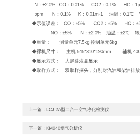
N：±2.0% CO：0.01% CO2：0.1% HC：1
ppm N：0.1% K：0.01m-1 油温：0.1℃ 转
◆示值误差： CO：±5% CO2：±5% HC：
NO：±5% N：±2.0% 油温：±2℃ 转速
◆重量： 测量单元7.5kg 控制单元6kg
◆裸机尺寸： 主机 545*310*190mm 辅机 400*
◆显示方式： 大屏幕液晶显示
◆取样方式： 双取样探头，分别对汽油和柴油排放
上一篇：
LCJ-2A型二合一空气净化检测仪
下一篇：
KM940烟气分析仪