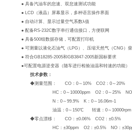
● 具备汽油车的怠速、双怠速测试功能
● LCD（液晶）屏幕显示，多种语言操作界面
● 自动计算、显示过量空气系数λ值
● 配备RS-232C数字串行通信接口，方便联网
● 具备500组数据存储，可配置打印机
● 可测量以液化石油气（LPG）、压缩天然气（CNG）
● 符合GB18285-2005和GB3847-2005新国标要求
●可配置电源逆变器（随车进行检验油温和转速的功能）
技术参数：
◆测量范围： CO：0～10% CO2：0～20%
HC：0～10000ppm O2：0～25% NO：0
N：0～99.9% K：0～16.06m-1
油温：0～150℃ 转速：0～10000rpm
◆零点漂移： CO：±0.06% CO2：±0.5%
HC：±30ppm O2：±0.5% NO：±30