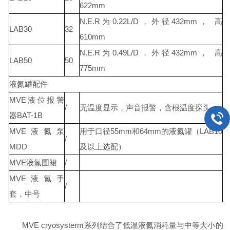
622mm
N.E.R为0.22L/D，外径432mm， 高
LAB30
32
610mm
N.E.R为0.49L/D，外径432mm， 高
LAB50
50
775mm
液氮罐配件
MVE液位报警
/
无温度显示，声音报警，含根温度探头
器BAT-1B
MVE液氮泵
用于口径55mm和64mm的液氮罐（LAB10
/
MDD
及以上选配）
MVE液氮围裙
/
MVE液氮手
/
套，中号
MVE cryosysterm系列结合了低温液氮消耗量与中等大小的