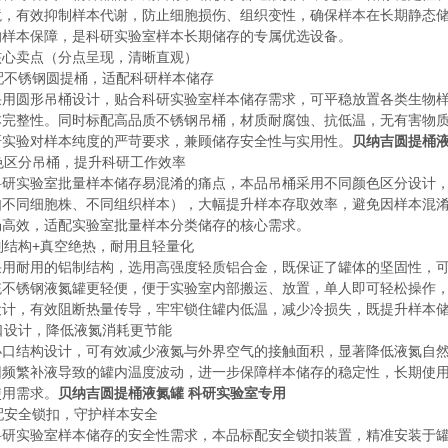
境，有效抑制样本代谢，防止细胞损伤、组织变性，确保样本在长期静态
的样本保障，是科研实验室样本长期储存的专属优选设备。
核心卖点（分点呈现，清晰直观）
标配不锈钢圆提桶，适配科研样本储存
采用圆形吊桶设计，贴合科研实验室样本储存需求，可平稳放置各类生物
本完整性。同时标配高品质不锈钢吊桶，材质耐腐蚀、抗低温，无有害物
研实验对样本纯度的严苛要求，兼顾储存安全性与实用性。
贝纳吉圆提桶液
彩色区分吊桶，提升科研工作效率
科研实验室批量样本储存易混淆的痛点，本品吊桶采用不同颜色区分设计
如不同细胞株、不同组织样本），大幅提升样本存取效率，避免因样本混
畅高效，适配实验室批量样本分类储存的核心需求。
铝制结构+真空绝热，耐用且轻量化
采用耐用的铝制结构，选用高强度轻质铝合金，既保证了罐体的坚固性，
统不锈钢液氮罐更轻便，便于实验室内部搬运、放置，单人即可轻松操作
设计，有效阻断热量传导，牢牢锁住罐内低温，减少冷损失，既提升样本
小口设计，降低液氮消耗更节能
小口结构设计，可有效减少液氮与外界空气的接触面积，显著降低液氮自
因频繁补液导致的罐内温度波动，进一步保障样本储存的稳定性，长期使
使用需求。
贝纳吉圆提桶液氮罐 科研实验室专用
标配安全锁扣，守护样本安全
科研实验室样本储存的安全性需求，本品标配安全锁扣装置，精准安装于