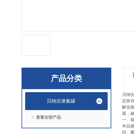
产品分类
贝纳
贝纳吉液氮罐
定留
解实
观，
查看全部产品
一、
本品
织、