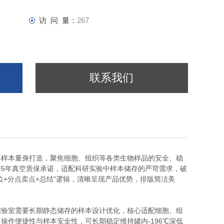
访 问 量：
267
联系我们
存样本量身打造，聚焦细胞、组织等各类生物样品的安全、稳
5年真空质保承诺，适配科研实验中样本储存的严苛需求，破
+分点卖点+总结"逻辑，清晰呈现产品优势，排版简洁美
实验室需要长期静态储存的样本设计优化，核心适配细胞、组
作便捷性与样本安全性，可长期稳定维持罐内-196℃深低