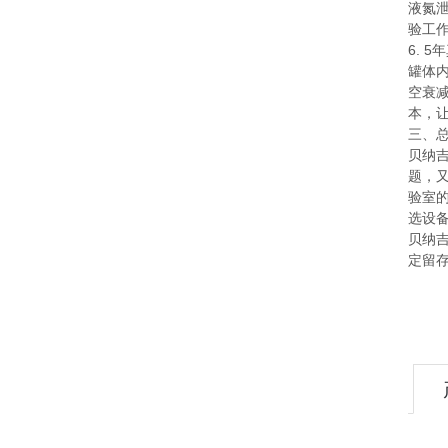
液氮
验工
6. 
罐体
空衰
本，
三、
贝纳
题，
验室
选设
贝纳
定留