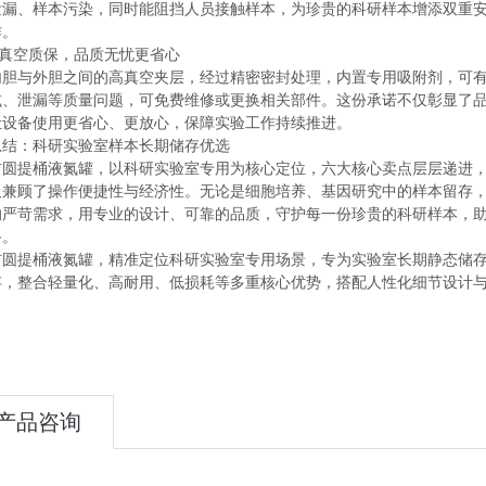
泄漏、样本污染，同时能阻挡人员接触样本，为珍贵的科研样本增添双重
作。
5年真空质保，品质无忧更省心
内胆与外胆之间的高真空夹层，经过精密密封处理，内置专用吸附剂，可有
减、泄漏等质量问题，可免费维修或更换相关部件。这份承诺不仅彰显了
让设备使用更省心、更放心，保障实验工作持续推进。
总结：科研实验室样本长期储存优选
吉圆提桶液氮罐，以科研实验室专用为核心定位，六大核心卖点层层递进
又兼顾了操作便捷性与经济性。无论是细胞培养、基因研究中的样本留存
的严苛需求，用专业的设计、可靠的品质，守护每一份珍贵的科研样本，
备。
吉圆提桶液氮罐，精准定位科研实验室专用场景，专为实验室长期静态储
存，整合轻量化、高耐用、低损耗等多重核心优势，搭配人性化细节设计与
产品咨询