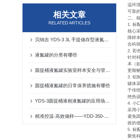
温环
可靠
相关文章
二、
RELATED ARTICLES
1. 
核心
障样
贝纳吉 YDS-3 3L 手提储存型液氮罐介绍
合科
2. 
液氮罐的分类有哪些
针对
本（
圆提桶液氮罐实验室样本安全与管理方法
更顺
3. 
罐体
圆提桶液氮罐的日常保养措施有哪些
于传
绝热
YDS-3圆提桶液相液氮罐的应用场景说明
4. 
采用
精准控温·高效储样——YDD-350-320P气相液氮罐技术解析
避免
效的
5. 
聚焦