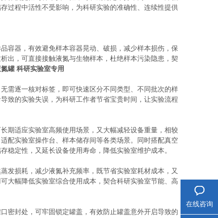
储存过程中活性不受影响，为科研实验的准确性、连续性提供
样品容器，有效避免样本容器晃动、破损，减少样本损伤，保
质析出，可直接接触液氮与生物样本，杜绝样本污染隐患，契
氮罐 科研实验室专用
，无需逐一核对标签，即可快速区分不同类型、不同批次的样
淆导致的实验失误，为科研工作者节省宝贵时间，让实验流程
可长期适应实验室高频使用场景，又大幅减轻设备重量，相较
，适配实验室操作台、样本储存间等各类场景。同时搭配真空
储存稳定性，又延长设备使用寿命，降低实验室维护成本。
然蒸发损耗，减少液氮补充频率，既节省实验室耗材成本，又
用可大幅降低实验室综合使用成本，契合科研实验室节能、高
在线咨询
罐口密封处，可牢固锁定罐盖，有效防止罐盖意外开启导致的