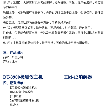
显 示：采用5寸大屏幕彩色电容触摸屏，操作舒适、灵敏，显示效果好，单页显
示内容丰富。
数据上传：检测数据可海量储存，也通过USB口及串口上传，数据保存、处理灵
活多样。
光路系统：采用认证的光纤分光系统，了检测精度的性
外 观：模型注塑体成型，防酸防碱、不易老化，时尚美观、经久耐用。
性价比：仪器综合配置丰富，光路及电路部分元器件采购，同行业对比具有很高
的性价比。
体 积：主机及消解器体积小，轻巧便携，可作为现场便携检测使用。
三、产品图片
品牌：华美沃特
产地：北京
DT-3900检测仪主机 HM-
12
消解器
四、配置清单：
DT-3900检测仪主机台
HM-
12
型消解器台
打印纸若干
5ml可调量程移液器1把
送货上门