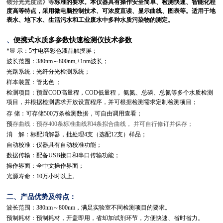
铵分光光度法》等
标准的要求。本仪器具有操作安全简单、检测快速、智能化程
度高等特点，采用微电脑控制技术、可浓度直读、显示曲线、图表等。适用于地
表水、地下水、生活污水和工业废水中多种水质污染物的测定。
便携式水质多参数快速检测仪
、
技术参数
*显 示：5寸电容彩色液晶触摸屏；
波长范围：380nm～800nm,±1nm波长；
光路系统：光纤分光检测系统；
样本装置：管比色 ；
检测项目：预置COD高量程，COD低量程， 氨氮、总磷、总氮等多个水质检测
项目，并根据检测需求开放设置程序，并可根据检测需求定制检测项目；
存 储：可存储500万条检测数据，可自由调用查看；
预
存曲线：预存400条标准曲线和4条拟合曲线， 并可自行修订并保存；
消 解：标配消解器，批处理4支（选配12支）样品；
自动校准：仪器具有自动校准功能；
数据传输：配备USB接口和串口传输功能；
操作界面：全中文操作界面；
光源寿命：10万小时以上。
二、产品优势及特点：
波长范围：380nm～800nm，满足实验室不同检测项目的要求。
预制耗材：预制耗材，开盖即用，省却加试剂环节，方便快速、省时省力。