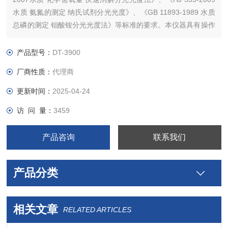
水质 氨氮的测定 纳氏试剂分光光度》、《GB 11893-1989 水质
总磷的测定 钼酸铵分光光度法》等标准的要求。本仪器具有操作
安全简单、检测快速、智能化程度高等特点，采用微电脑控制技
术、可浓度直读、显示曲线、图表等。
产品型号：
DT-3900
厂商性质：
代理商
更新时间：
2025-04-24
访 问 量：
3459
产品咨询
联系我们
产品分类
相关文章
RELATED ARTICLES