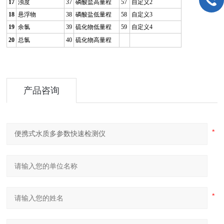
17
浊度
37
磷酸盐高量程
57
自定义2
18
悬浮物
38
磷酸盐低量程
58
自定义3
19
余氯
39
硫化物低量程
59
自定义4
20
总氯
40
硫化物高量程
产品咨询