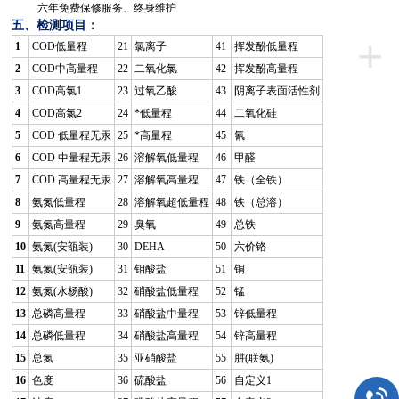
六
年免费保修服务、终身维护
五、
检测项目：
+
1
COD低量程
21
氯离子
41
挥发酚低量程
2
COD中高量程
22
二氧化氯
42
挥发酚高量程
3
COD高氯1
23
过氧乙酸
43
阴离子表面活性剂
4
COD高氯2
24
*低量程
44
二氧化硅
5
COD 低量程无汞
25
*高量程
45
氰
6
COD 中量程无汞
26
溶解氧低量程
46
甲醛
7
COD 高量程无汞
27
溶解氧高量程
47
铁（全铁）
8
氨氮低量程
28
溶解氧超低量程
48
铁（总溶）
9
氨氮高量程
29
臭氧
49
总铁
10
氨氮(安瓿装)
30
DEHA
50
六价铬
11
氨氮(安瓿装)
31
钼酸盐
51
铜
12
氨氮(水杨酸)
32
硝酸盐低量程
52
锰
13
总磷高量程
33
硝酸盐中量程
53
锌低量程
14
总磷低量程
34
硝酸盐高量程
54
锌高量程
15
总氮
35
亚硝酸盐
55
肼(联氨)
16
色度
36
硫酸盐
56
自定义1