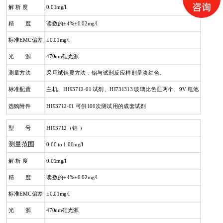
解 析 度
0.01mg/l
精 度
读数的±4%±0.02mg/l
标准EMC偏差
±0.01mg/l
光 源
470nm硅光源
测量方法
采用试铝灵方法，铝与试剂反应样剂呈淡红色。
标准配置
主机、HI93712-01 试剂、HI731313 玻璃比色皿两个、9V 电池
选购附件
HI93712-01 可供100次测试用的成套试剂
型 号
HI93712（铝 ）
测量范围
0.00 to 1.00mg/l
解 析 度
0.01mg/l
精 度
读数的±4%±0.02mg/l
标准EMC偏差
±0.01mg/l
光 源
470nm硅光源