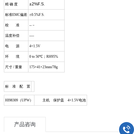
±2%F.S.
精 确 度
标准EMC偏差
±0.5%F.S.
校 准
--－
温度补偿
----
电 源
4×1.5V
环 境
0 to 50℃；RH95%
尺寸 / 重量
175×41×23mm/78g
标 准 配 置
HI98309（UPW）
主机 保护盖 4×1.5V电池
产品咨询