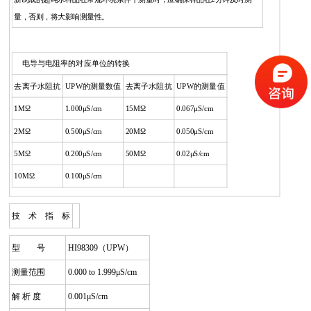
量，否则，将大影响测量性。
电导与电阻率的对应单位的转换
去离子水阻抗
UPW的测量数值
去离子水阻抗
UPW的测量值
1MΩ
1.000μS/cm
15MΩ
0.067μS/cm
2MΩ
0.500μS/cm
20MΩ
0.050μS/cm
5MΩ
0.200μS/cm
50MΩ
0.02μS/cm
10MΩ
0.100μS/cm
技 术 指 标
型 号
HI98309（UPW）
测量范围
0.000 to 1.999μS/cm
解 析 度
0.001μS/cm