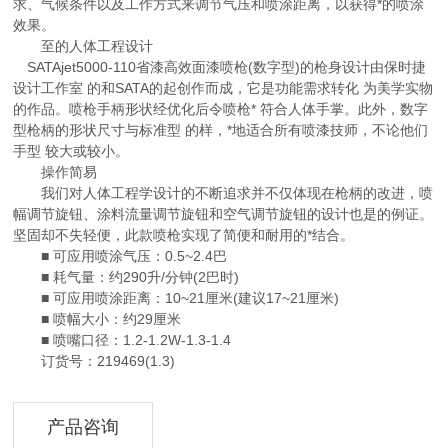
求、气候条件以及工作方式来调节气压和喷涂距离，以获得*的喷涂
效果。
至的人体工程设计
SATAjet5000-110省漆高效面漆喷枪(数字型)的枪身设计由保时捷
设计工作室 的和SATA的起创作而成，它是功能需求转化 为美学实物
的作品。喷枪手柄形状经优化后令喷枪* 符合人体手掌。此外，数字
型枪柄的形状尺寸与标准型 的样，*地适合所有喷漆技师，不论他们
手型 较大或较小。
操作简易
我们对人体工程学设计的不断追求并不仅体现在枪柄的改进，喷
幅调节旋钮、涂料流量调节旋钮和空气调节旋钮的设计也是的例证。
坚固却不失轻便，此款喷枪实现了简便和耐用的*结合。
■ 可应用喷涂气压：0.5~2.4巴
■ 耗气量：约290升/分钟(2巴时)
■ 可应用喷涂距离：10~21厘米(建议17~21厘米)
■ 喷幅大小：约29厘米
■ 喷嘴口径：1.2-1.2W-1.3-1.4
订货号：219469(1.3)
产品咨询